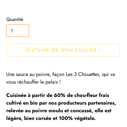
Quantité
VICTIME DE SON SUCCÈS !
Ajout
d'un
Une sauce au poivre, façon Les 3 Chouettes, qui va
produit
vous réchauffer le palais !
à
Cuisinée à partir de 60% de chou-fleur frais
votre
cultivé en bio par nos producteurs partenaires,
panier
relevée au poivre moulu et concassé, elle est
légère, bien corsée et 100% végétale.