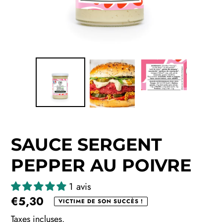
SAUCE SERGENT
PEPPER AU POIVRE
1 avis
Prix
€5,30
VICTIME DE SON SUCCÈS !
normal
Taxes incluses.