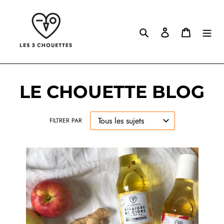
Passer
au
Rechercher
Se connecter
Panier
contenu
LE CHOUETTE BLOG
FILTRER PAR