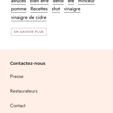
astuces
bien être
detox
été
minceur
pomme
Recettes
shot
vinaigre
vinaigre de cidre
EN SAVOIR PLUS
Contactez-nous
Presse
Restaurateurs
Contact